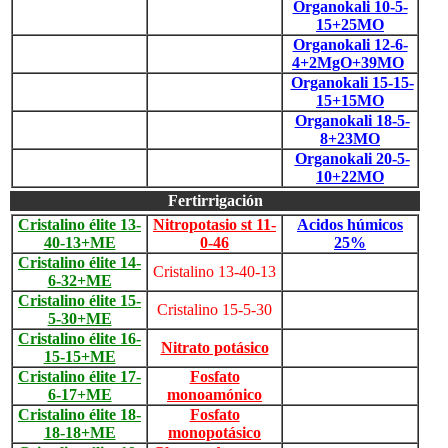
Organokali 10-5-
15+25MO
Organokali 12-6-
4+2MgO+39MO
Organokali 15-15-
15+15MO
Organokali 18-5-
8+23MO
Organokali 20-5-
10+22MO
Fertirrigación
Cristalino élite 13-
Nitropotasio st 11-
Acidos húmicos
40-13+ME
0-46
25%
Cristalino élite 14-
Cristalino 13-40-13
6-32+ME
Cristalino élite 15-
Cristalino 15-5-30
5-30+ME
Cristalino élite 16-
Nitrato potásico
15-15+ME
Cristalino élite 17-
Fosfato
6-17+ME
monoamónico
Cristalino élite 18-
Fosfato
18-18+ME
monopotásico