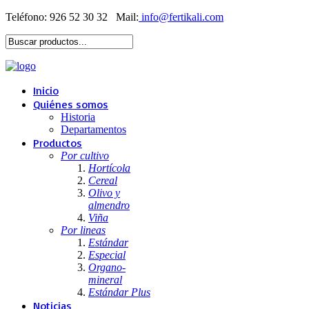
Teléfono: 926 52 30 32
Mail:
Inicio
Quiénes somos
Historia
Departamentos
Productos
Por cultivo
Hortícola
Cereal
Olivo y
almendro
Viña
Por lineas
Estándar
Especial
Organo-
mineral
Estándar Plus
Noticias