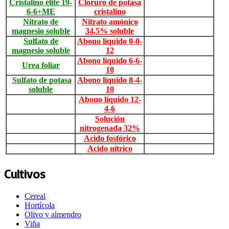
Cristalino élite 19-
Cloruro de potasa
6-6+ME
cristalino
Nitrato de
Nitrato amónico
magnesio soluble
34,5% soluble
Sulfato de
Abono líquido 0-0-
magnesio soluble
12
Abono líquido 6-6-
Urea foliar
10
Sulfato de potasa
Abono líquido 8-4-
soluble
10
Abono líquido 12-
4-6
Solución
nitrogenada 32%
Acido fosfórico
Acido nítrico
Cultivos
Cereal
Hortícola
Olivo y almendro
Viña