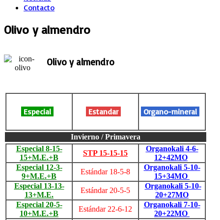
Contacto
Olivo y almendro
Olivo y almendro
Especial
Estandar
Organo-mineral
Invierno / Primavera
Especial 8-15-
Organokali 4-6-
STP 15-15-15
15+M.E.+B
12+42MO
Especial 12-3-
Organokali 5-10-
Estándar 18-5-8
9+M.E.+B
15+34MO
Especial 13-13-
Organokali 5-10-
Estándar 20-5-5
13+M.E.
20+27MO
Especial 20-5-
Organokali 7-10-
Estándar 22-6-12
10+M.E.+B
20+22MO