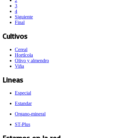
2
3
4
Siguiente
Final
Cultivos
Cereal
Hortícola
Olivo y almendro
Viña
Lineas
Especial
Estandar
Organo-mineral
ST-Plus