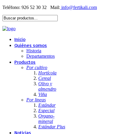
Teléfono: 926 52 30 32
Mail:
Inicio
Quiénes somos
Historia
Departamentos
Productos
Por cultivo
Hortícola
Cereal
Olivo y
almendro
Viña
Por lineas
Estándar
Especial
Organo-
mineral
Estándar Plus
Noticias