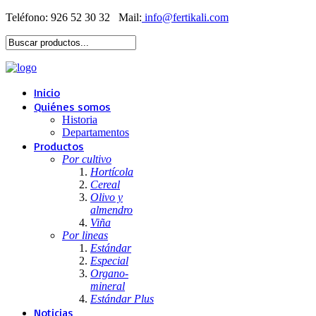
Teléfono: 926 52 30 32
Mail:
Inicio
Quiénes somos
Historia
Departamentos
Productos
Por cultivo
Hortícola
Cereal
Olivo y
almendro
Viña
Por lineas
Estándar
Especial
Organo-
mineral
Estándar Plus
Noticias