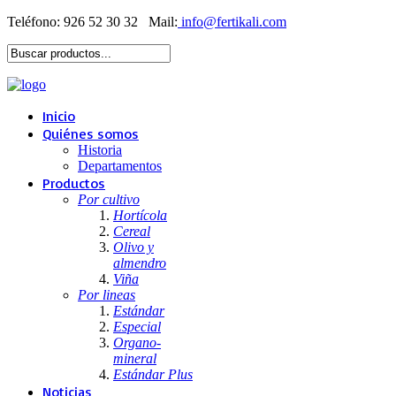
Teléfono: 926 52 30 32
Mail:
Inicio
Quiénes somos
Historia
Departamentos
Productos
Por cultivo
Hortícola
Cereal
Olivo y
almendro
Viña
Por lineas
Estándar
Especial
Organo-
mineral
Estándar Plus
Noticias