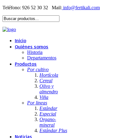
Teléfono: 926 52 30 32
Mail:
Inicio
Quiénes somos
Historia
Departamentos
Productos
Por cultivo
Hortícola
Cereal
Olivo y
almendro
Viña
Por lineas
Estándar
Especial
Organo-
mineral
Estándar Plus
Noticias