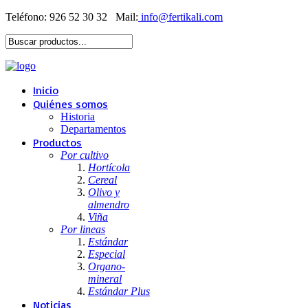
Teléfono: 926 52 30 32
Mail:
Inicio
Quiénes somos
Historia
Departamentos
Productos
Por cultivo
Hortícola
Cereal
Olivo y
almendro
Viña
Por lineas
Estándar
Especial
Organo-
mineral
Estándar Plus
Noticias