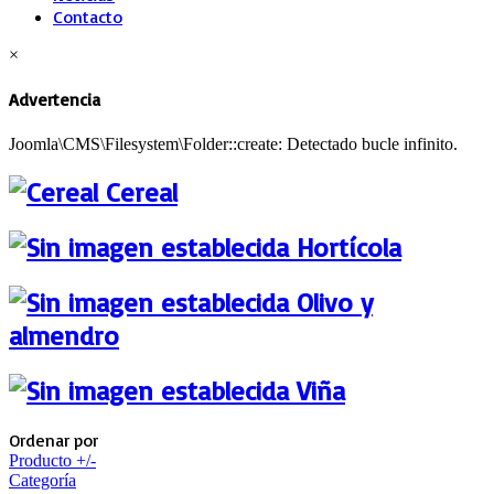
Contacto
×
Advertencia
Joomla\CMS\Filesystem\Folder::create: Detectado bucle infinito.
Cereal
Hortícola
Olivo y
almendro
Viña
Ordenar por
Producto +/-
Categoría