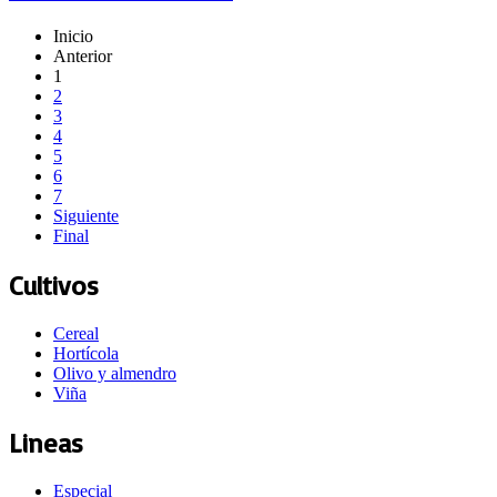
Inicio
Anterior
1
2
3
4
5
6
7
Siguiente
Final
Cultivos
Cereal
Hortícola
Olivo y almendro
Viña
Lineas
Especial