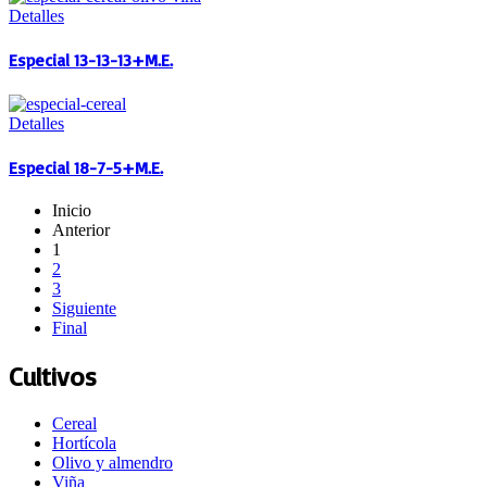
Detalles
Especial 13-13-13+M.E.
Detalles
Especial 18-7-5+M.E.
Inicio
Anterior
1
2
3
Siguiente
Final
Cultivos
Cereal
Hortícola
Olivo y almendro
Viña