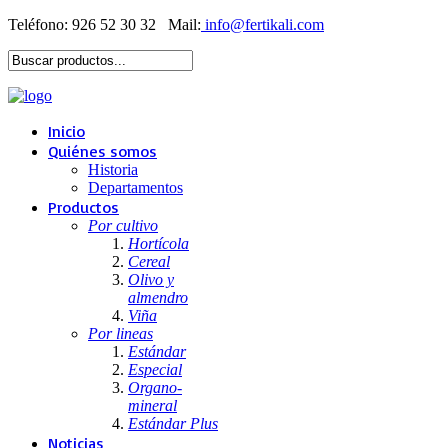
Teléfono: 926 52 30 32
Mail:
Inicio
Quiénes somos
Historia
Departamentos
Productos
Por cultivo
Hortícola
Cereal
Olivo y
almendro
Viña
Por lineas
Estándar
Especial
Organo-
mineral
Estándar Plus
Noticias