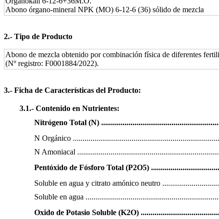
Organokali 6-12-6+36M.O.
Abono órgano-mineral NPK (MO) 6-12-6 (36) sólido de mezcla
2.‐ Tipo de Producto
Abono de mezcla obtenido por combinación física de diferentes fertil
(Nº registro: F0001884/2022).
3.‐ Ficha de Características del Producto:
3.1.‐ Contenido en Nutrientes:
Nitrógeno Total (N) ................................................
............
N Orgánico
..........................................................................
N Amoniacal .........................................................................
Pentóxido de Fósforo Total (P2O5) .....................................
Soluble en agua y citrato amónico neutro .............................
Soluble en agua ....................................................................
Oxido de Potasio Soluble (K2O) ..........................................