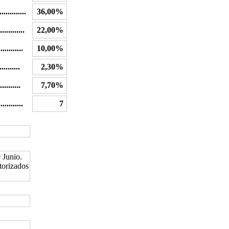
..........
36,00%
..........
22,00%
..........
10,00%
.........
2,30%
.........
7,70%
...........
7
 Junio.
torizados