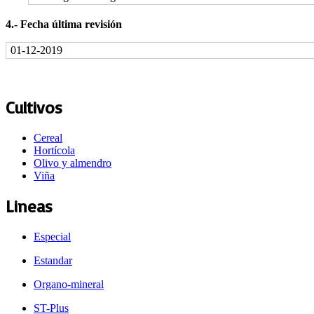
4.‐ Fecha última revisión
01-12-2019
Cultivos
Cereal
Hortícola
Olivo y almendro
Viña
Lineas
Especial
Estandar
Organo-mineral
ST-Plus