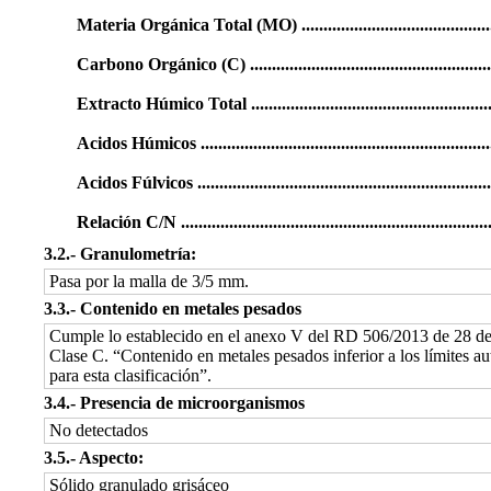
Materia Orgánica Total (MO) ..............................................
Carbono Orgánico (C) .........................................................
Extracto Húmico Total ........................................................
Acidos Húmicos ...................................................................
Acidos Fúlvicos ....................................................................
Relación C/N .......................................................................
3.2.‐ Granulometría:
Pasa por la malla de 3/5 mm.
3.3.‐ Contenido en metales pesados
Cumple lo establecido en el anexo V del RD 506/2013 de 28 de
Clase C. “Contenido en metales pesados inferior a los límites au
para esta clasificación”.
3.4.‐ Presencia de microorganismos
No detectados
3.5.‐ Aspecto:
Sólido granulado grisáceo