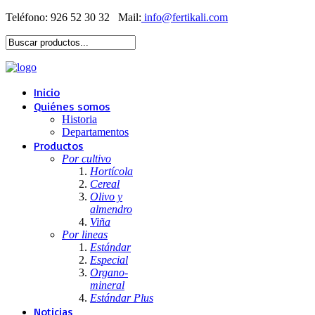
Teléfono: 926 52 30 32
Mail:
Inicio
Quiénes somos
Historia
Departamentos
Productos
Por cultivo
Hortícola
Cereal
Olivo y
almendro
Viña
Por lineas
Estándar
Especial
Organo-
mineral
Estándar Plus
Noticias