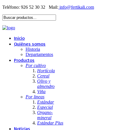
Teléfono: 926 52 30 32
Mail:
Inicio
Quiénes somos
Historia
Departamentos
Productos
Por cultivo
Hortícola
Cereal
Olivo y
almendro
Viña
Por lineas
Estándar
Especial
Organo-
mineral
Estándar Plus
Noticias